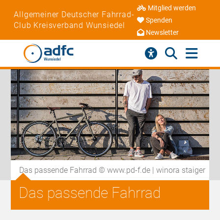
Mitglied werden
Allgemeiner Deutscher Fahrrad-
Spenden
Club Kreisverband Wunsiedel
Newsletter
Das passende Fahrrad © www.pd-f.de | winora staiger
Das passende Fahrrad